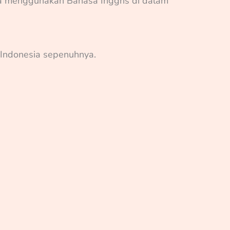
nya menggunakan Bahasa Inggris di dalam
 Indonesia sepenuhnya.