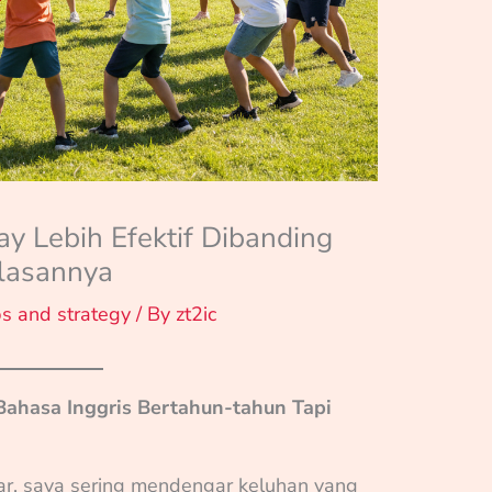
y Lebih Efektif Dibanding
Alasannya
ps and strategy
/ By
zt2ic
Bahasa Inggris Bertahun-tahun Tapi
ar, saya sering mendengar keluhan yang