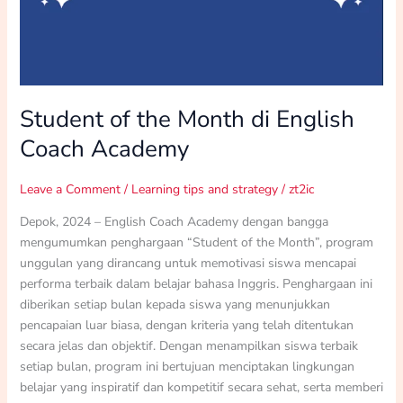
Student of the Month di English
Coach Academy
Leave a Comment
/
Learning tips and strategy
/
zt2ic
Depok, 2024 – English Coach Academy dengan bangga
mengumumkan penghargaan “Student of the Month”, program
unggulan yang dirancang untuk memotivasi siswa mencapai
performa terbaik dalam belajar bahasa Inggris. Penghargaan ini
diberikan setiap bulan kepada siswa yang menunjukkan
pencapaian luar biasa, dengan kriteria yang telah ditentukan
secara jelas dan objektif. Dengan menampilkan siswa terbaik
setiap bulan, program ini bertujuan menciptakan lingkungan
belajar yang inspiratif dan kompetitif secara sehat, serta memberi