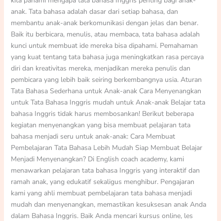
kita pahami mengapa tata bahasa Inggris penting bagi anak-
anak. Tata bahasa adalah dasar dari setiap bahasa, dan
membantu anak-anak berkomunikasi dengan jelas dan benar.
Baik itu berbicara, menulis, atau membaca, tata bahasa adalah
kunci untuk membuat ide mereka bisa dipahami. Pemahaman
yang kuat tentang tata bahasa juga meningkatkan rasa percaya
diri dan kreativitas mereka, menjadikan mereka penulis dan
pembicara yang lebih baik seiring berkembangnya usia. Aturan
Tata Bahasa Sederhana untuk Anak-anak Cara Menyenangkan
untuk Tata Bahasa Inggris mudah untuk Anak-anak Belajar tata
bahasa Inggris tidak harus membosankan! Berikut beberapa
kegiatan menyenangkan yang bisa membuat pelajaran tata
bahasa menjadi seru untuk anak-anak: Cara Membuat
Pembelajaran Tata Bahasa Lebih Mudah Siap Membuat Belajar
Menjadi Menyenangkan? Di English coach academy, kami
menawarkan pelajaran tata bahasa Inggris yang interaktif dan
ramah anak, yang edukatif sekaligus menghibur. Pengajaran
kami yang ahli membuat pembelajaran tata bahasa menjadi
mudah dan menyenangkan, memastikan kesuksesan anak Anda
dalam Bahasa Inggris. Baik Anda mencari kursus online, les