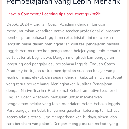
Pembelajaran yang Lebih Menarik
Leave a Comment
/
Learning tips and strategy
/
zt2ic
Depok, 2024 – English Coach Academy dengan bangga
mengumumkan kehadiran native teacher profesional di program
pembelajaran bahasa Inggris mereka. Inisiatif ini merupakan
langkah besar dalam meningkatkan kualitas pengajaran bahasa
Inggris dan memberikan pengalaman belajar yang lebih menarik
serta autentik bagi siswa. Dengan menghadirkan pengajaran
langsung dari pengajar asli berbahasa Inggris, English Coach
Academy bertujuan untuk menciptakan suasana belajar yang
lebih dinamis, efektif, dan sesuai dengan kebutuhan dunia global
yang terus berkembang. Meningkatkan Kualitas Pengajaran
dengan Native Teacher Profesional Kehadiran native teacher di
English Coach Academy bertujuan untuk memberikan
pengalaman belajar yang lebih mendalam dalam bahasa Inggris.
Para pengajar ini tidak hanya mengajarkan keterampilan bahasa
secara teknis, tetapi juga memperkenalkan budaya, aksen, dan
cara berbicara yang alami. Dengan menggunakan metode yang