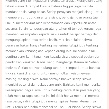
Momen yang Meningkatkan Keterikatan Sosial Merayakan ulang
tahun siswa di tempat kursus bahasa Inggris juga memiliki
manfaat sosial yang besar. Setiap perayaan menjadi ajang untuk
mempererat hubungan antara siswa, pengajar, dan orang tua.
Hal ini memperkuat rasa kebersamaan dan kepedulian antar
sesama. Selain itu, perayaan ulang tahun di tempat kursus juga
memberi kesempatan kepada siswa untuk belajar berbagi dan
mengungkapkan rasa terima kasih. Mereka belajar bahwa
perayaan bukan hanya tentang menerima, tetapi juga tentang
memberikan kebahagiaan kepada orang lain. Ini adalah nilai
penting yang kami tanamkan kepada siswa sebagai bagian dari
pendidikan karakter. Tradisi yang Menghargai Keunikan Setiap
Individu Setiap perayaan ulang tahun di tempat kursus bahasa
Inggris kami dirancang untuk menonjolkan keistimewaan
masing-masing siswa. Kami percaya bahwa setiap siswa
memiliki potensi dan bakat yang unik. Bahkan, kami memberikan
kesempatan bagi siswa untuk berbagi cerita atau prestasi yang
telah mereka capai selama ini. Ini tidak hanya memberi mereka
rasa percaya diri, tetapi juga menginspirasi teman-temannya
untuk terus berusaha mencapai hal-hal luar biasa. Setiap siswa