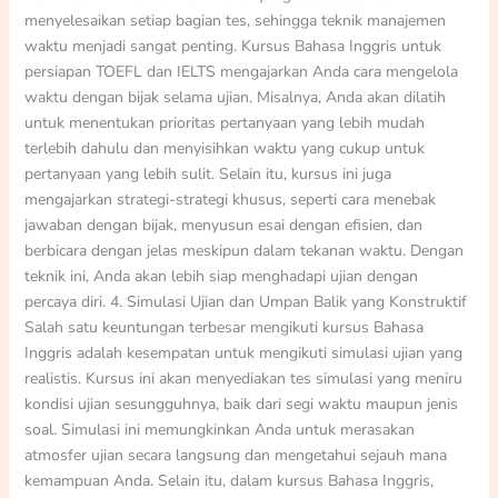
menyelesaikan setiap bagian tes, sehingga teknik manajemen
waktu menjadi sangat penting. Kursus Bahasa Inggris untuk
persiapan TOEFL dan IELTS mengajarkan Anda cara mengelola
waktu dengan bijak selama ujian. Misalnya, Anda akan dilatih
untuk menentukan prioritas pertanyaan yang lebih mudah
terlebih dahulu dan menyisihkan waktu yang cukup untuk
pertanyaan yang lebih sulit. Selain itu, kursus ini juga
mengajarkan strategi-strategi khusus, seperti cara menebak
jawaban dengan bijak, menyusun esai dengan efisien, dan
berbicara dengan jelas meskipun dalam tekanan waktu. Dengan
teknik ini, Anda akan lebih siap menghadapi ujian dengan
percaya diri. 4. Simulasi Ujian dan Umpan Balik yang Konstruktif
Salah satu keuntungan terbesar mengikuti kursus Bahasa
Inggris adalah kesempatan untuk mengikuti simulasi ujian yang
realistis. Kursus ini akan menyediakan tes simulasi yang meniru
kondisi ujian sesungguhnya, baik dari segi waktu maupun jenis
soal. Simulasi ini memungkinkan Anda untuk merasakan
atmosfer ujian secara langsung dan mengetahui sejauh mana
kemampuan Anda. Selain itu, dalam kursus Bahasa Inggris,