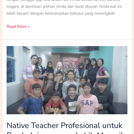
Inggris di destinasi pilihan Anda dan buat liburan Anda kali ini
lebih berarti dengan keterampilan bahasa yang meningkat!
Read More »
Native
Teacher
Profesional
untuk
Pembelajaran
yang
Lebih
Menarik
Native Teacher Profesional untuk