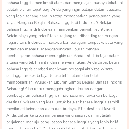
bahasa Inggris, menikmati alam, dan menjelajahi budaya lokal. Ini
adalah pilihan tepat bagi Anda yang ingin belajar dalam suasana
yang lebih tenang namun tetap mendapatkan pengalaman yang
kaya. Mengapa Belajar Bahasa Inggris di Indonesia? Belajar
bahasa Inggris di Indonesia memberikan banyak keuntungan.
Selain biaya yang relatif lebih terjangkau dibandingkan dengan
negara lain, Indonesia menawarkan beragam tempat wisata yang
indah dan menarik. Menggabungkan liburan dengan
pembelajaran bahasa memungkinkan Anda untuk belajar dalam
situasi yang lebih santai dan menyenangkan. Anda dapat belajar
bahasa Inggris sembari menikmati berbagai aktivitas wisata,
sehingga proses belajar terasa lebih alami dan tidak
membosankan. Wujudkan Liburan Sambil Belajar Bahasa Inggris
Sekarang! Siap untuk menggabungkan liburan dengan
pembelajaran bahasa Inggris? Indonesia menawarkan berbagai
destinasi wisata yang ideal untuk belajar bahasa Inggris sambil
menikmati keindahan alam dan budaya. Pilih destinasi favorit
Anda, daftar ke program bahasa yang sesuai, dan mulailah
perjalanan menuju penguasaan bahasa Inggris yang lebih baik!
Jangan tunggu lagi! Daftarkan diri Anda untuk kursus bahasa