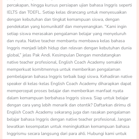
percakapan, hingga kursus persiapan ujian bahasa Inggris seperti
IELTS dan TOEFL. Setiap kelas dirancang untuk menyesuaikan
dengan kebutuhan dan tingkat kemampuan siswa, dengan
pendekatan yang komunikatif dan menyenangkan. “Kami ingin
setiap siswa merasakan pengalaman belajar yang menyeluruh
dan nyata. Native teacher membantu membawa kelas bahasa
Inggris menjadi lebih hidup dan relevan dengan kebutuhan dunia
global,” jelas Pak Andi. Kesimpulan Dengan mendatangkan
native teacher profesional, English Coach Academy semakin
memperkuat komitmennya untuk memberikan pengalaman
pembelajaran bahasa Inggris terbaik bagi siswa. Kehadiran native
speaker di kelas-kelas English Coach Academy diharapkan dapat
mempercepat proses belajar dan memberikan manfaat nyata
dalam kemampuan berbahasa Inggris siswa. Siap untuk belajar
dengan cara yang lebih menarik dan otentik? Daftarkan dirimu di
English Coach Academy sekarang juga dan rasakan pengalaman
belajar bahasa Inggris dengan native teacher profesional. Jangan
lewatkan kesempatan untuk meningkatkan kemampuan bahasa
Inggrismu secara langsung dari para ahli. Hubungi kami untuk