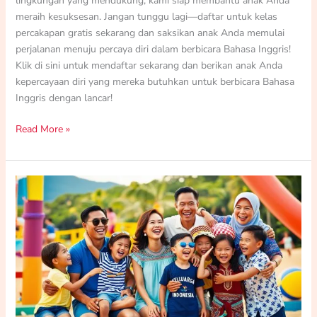
lingkungan yang mendukung, kami siap membantu anak Anda
meraih kesuksesan. Jangan tunggu lagi—daftar untuk kelas
percakapan gratis sekarang dan saksikan anak Anda memulai
perjalanan menuju percaya diri dalam berbicara Bahasa Inggris!
Klik di sini untuk mendaftar sekarang dan berikan anak Anda
kepercayaan diri yang mereka butuhkan untuk berbicara Bahasa
Inggris dengan lancar!
Read More »
Destinasi
Liburan
untuk
Belajar
Bahasa
Inggris
di
Indonesia