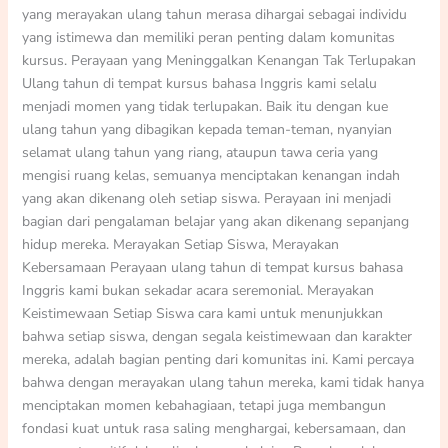
yang merayakan ulang tahun merasa dihargai sebagai individu
yang istimewa dan memiliki peran penting dalam komunitas
kursus. Perayaan yang Meninggalkan Kenangan Tak Terlupakan
Ulang tahun di tempat kursus bahasa Inggris kami selalu
menjadi momen yang tidak terlupakan. Baik itu dengan kue
ulang tahun yang dibagikan kepada teman-teman, nyanyian
selamat ulang tahun yang riang, ataupun tawa ceria yang
mengisi ruang kelas, semuanya menciptakan kenangan indah
yang akan dikenang oleh setiap siswa. Perayaan ini menjadi
bagian dari pengalaman belajar yang akan dikenang sepanjang
hidup mereka. Merayakan Setiap Siswa, Merayakan
Kebersamaan Perayaan ulang tahun di tempat kursus bahasa
Inggris kami bukan sekadar acara seremonial. Merayakan
Keistimewaan Setiap Siswa cara kami untuk menunjukkan
bahwa setiap siswa, dengan segala keistimewaan dan karakter
mereka, adalah bagian penting dari komunitas ini. Kami percaya
bahwa dengan merayakan ulang tahun mereka, kami tidak hanya
menciptakan momen kebahagiaan, tetapi juga membangun
fondasi kuat untuk rasa saling menghargai, kebersamaan, dan