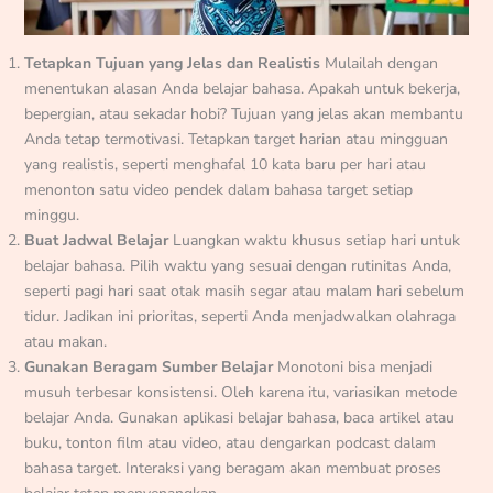
Tetapkan Tujuan yang Jelas dan Realistis
Mulailah dengan
menentukan alasan Anda belajar bahasa. Apakah untuk bekerja,
bepergian, atau sekadar hobi? Tujuan yang jelas akan membantu
Anda tetap termotivasi. Tetapkan target harian atau mingguan
yang realistis, seperti menghafal 10 kata baru per hari atau
menonton satu video pendek dalam bahasa target setiap
minggu.
Buat Jadwal Belajar
Luangkan waktu khusus setiap hari untuk
belajar bahasa. Pilih waktu yang sesuai dengan rutinitas Anda,
seperti pagi hari saat otak masih segar atau malam hari sebelum
tidur. Jadikan ini prioritas, seperti Anda menjadwalkan olahraga
atau makan.
Gunakan Beragam Sumber Belajar
Monotoni bisa menjadi
musuh terbesar konsistensi. Oleh karena itu, variasikan metode
belajar Anda. Gunakan aplikasi belajar bahasa, baca artikel atau
buku, tonton film atau video, atau dengarkan podcast dalam
bahasa target. Interaksi yang beragam akan membuat proses