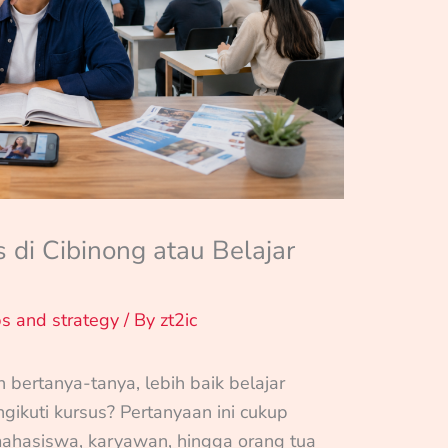
 di Cibinong atau Belajar
ps and strategy
/ By
zt2ic
 bertanya-tanya, lebih baik belajar
gikuti kursus? Pertanyaan ini cukup
mahasiswa, karyawan, hingga orang tua