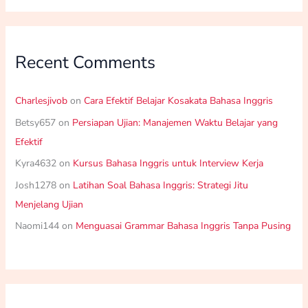
Recent Comments
Charlesjivob
on
Cara Efektif Belajar Kosakata Bahasa Inggris
Betsy657
on
Persiapan Ujian: Manajemen Waktu Belajar yang
Efektif
Kyra4632
on
Kursus Bahasa Inggris untuk Interview Kerja
Josh1278
on
Latihan Soal Bahasa Inggris: Strategi Jitu
Menjelang Ujian
Naomi144
on
Menguasai Grammar Bahasa Inggris Tanpa Pusing