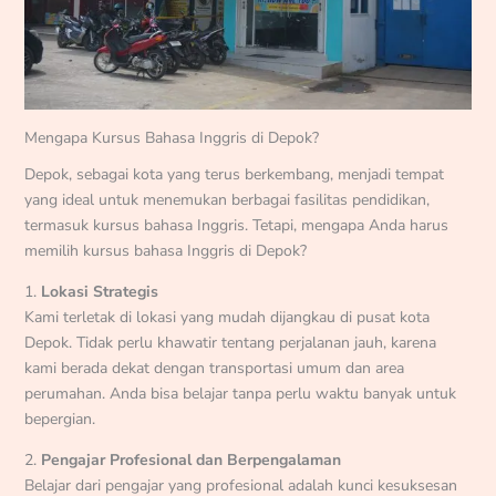
Mengapa Kursus Bahasa Inggris di Depok?
Depok, sebagai kota yang terus berkembang, menjadi tempat
yang ideal untuk menemukan berbagai fasilitas pendidikan,
termasuk kursus bahasa Inggris. Tetapi, mengapa Anda harus
memilih kursus bahasa Inggris di Depok?
1.
Lokasi Strategis
Kami terletak di lokasi yang mudah dijangkau di pusat kota
Depok. Tidak perlu khawatir tentang perjalanan jauh, karena
kami berada dekat dengan transportasi umum dan area
perumahan. Anda bisa belajar tanpa perlu waktu banyak untuk
bepergian.
2.
Pengajar Profesional dan Berpengalaman
Belajar dari pengajar yang profesional adalah kunci kesuksesan