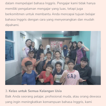
dalam mempelajari bahasa Inggris. Pengajar kami tidak hanya
memiliki pengalaman mengajar yang luas, tetapi juga
berkomitmen untuk membantu Anda mencapai tujuan belajar
bahasa Inggris dengan cara yang menyenangkan dan mudah
dipahami.
3.
Kelas untuk Semua Kalangan Usia
Baik Anda seorang pelajar, profesional muda, atau orang dewasa
yang ingin meningkatkan kemampuan bahasa Inggris, kami