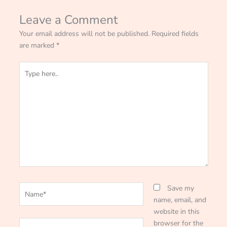
Leave a Comment
Your email address will not be published.
Required fields
are marked
*
Type
here..
Name*
Save my
name, email, and
website in this
Email*
browser for the