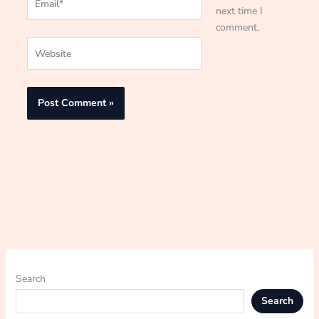
next time I
comment.
Website
Search
Search