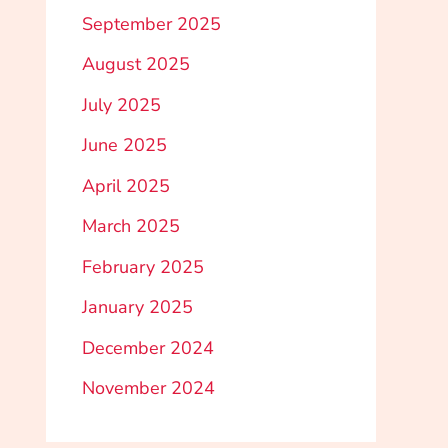
September 2025
August 2025
July 2025
June 2025
April 2025
March 2025
February 2025
January 2025
December 2024
November 2024