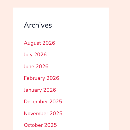
Archives
August 2026
July 2026
June 2026
February 2026
January 2026
December 2025
November 2025
October 2025