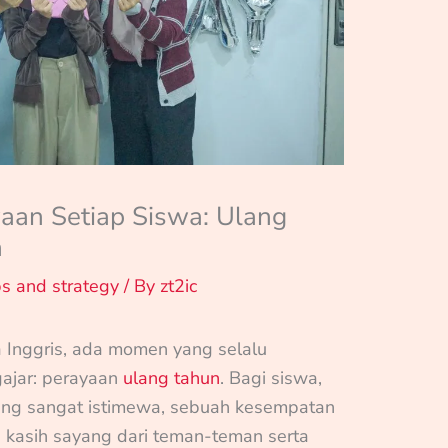
aan Setiap Siswa: Ulang
n
ps and strategy
/ By
zt2ic
a Inggris, ada momen yang selalu
gajar: perayaan
ulang tahun
. Bagi siswa,
yang sangat istimewa, sebuah kesempatan
 kasih sayang dari teman-teman serta