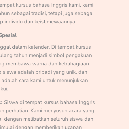
 tempat kursus bahasa Inggris kami, kami
hun sebagai tradisi, tetapi juga sebagai
p individu dan keistimewaannya.
Spesial
ggal dalam kalender. Di tempat kursus
 ulang tahun menjadi simbol pengakuan
yang membawa warna dan kebahagiaan
p siswa adalah pribadi yang unik, dan
 adalah cara kami untuk menunjukkan
kui.
 Siswa di tempat kursus bahasa Inggris
uh perhatian. Kami menyusun acara yang
 dengan melibatkan seluruh siswa dan
 dimulai dengan memberikan ucapan