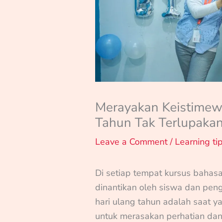
Merayakan Keistimew
Tahun Tak Terlupaka
Leave a Comment
/
Learning ti
Di setiap tempat kursus bahas
dinantikan oleh siswa dan pen
hari ulang tahun adalah saat 
untuk merasakan perhatian dan