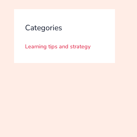
Categories
Learning tips and strategy