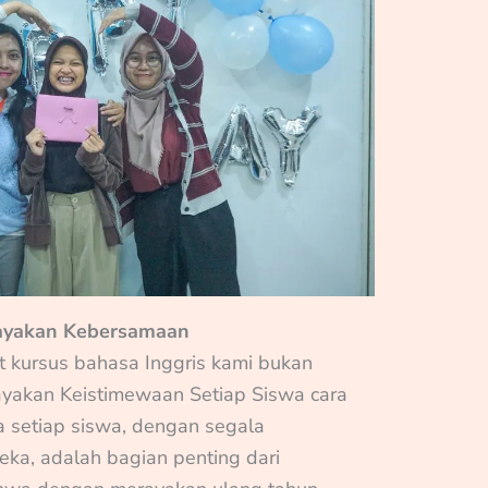
rayakan Kebersamaan
t kursus bahasa Inggris kami bukan
ayakan Keistimewaan Setiap Siswa cara
 setiap siswa, dengan segala
eka, adalah bagian penting dari