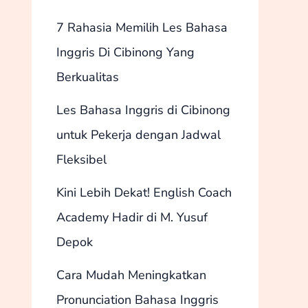
7 Rahasia Memilih Les Bahasa
Inggris Di Cibinong Yang
Berkualitas
Les Bahasa Inggris di Cibinong
untuk Pekerja dengan Jadwal
Fleksibel
Kini Lebih Dekat! English Coach
Academy Hadir di M. Yusuf
Depok
Cara Mudah Meningkatkan
Pronunciation Bahasa Inggris