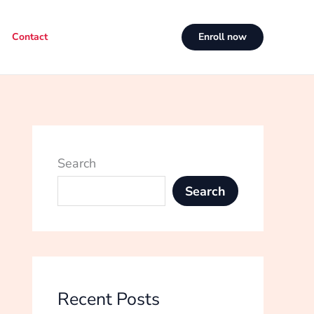
Contact
Enroll now
Search
Search
Recent Posts