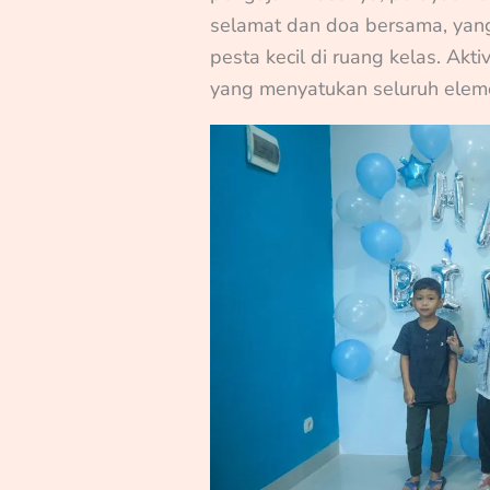
selamat dan doa bersama, yang
pesta kecil di ruang kelas. Ak
yang menyatukan seluruh elem