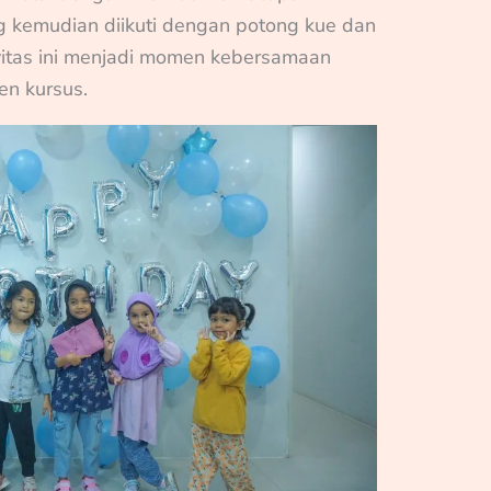
 kemudian diikuti dengan potong kue dan
tivitas ini menjadi momen kebersamaan
en kursus.