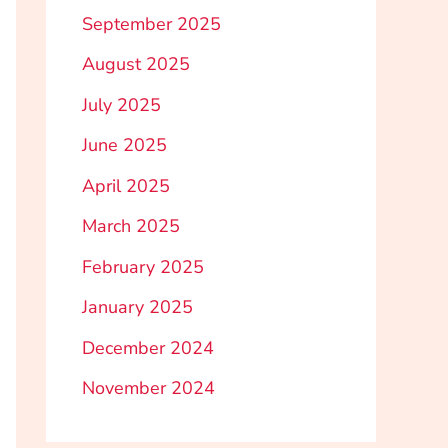
September 2025
August 2025
July 2025
June 2025
April 2025
March 2025
February 2025
January 2025
December 2024
November 2024