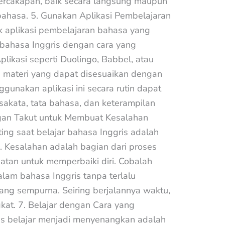
percakapan, baik secara langsung maupun
bahasa. 5. Gunakan Aplikasi Pembelajaran
yak aplikasi pembelajaran bahasa yang
bahasa Inggris dengan cara yang
plikasi seperti Duolingo, Babbel, atau
materi yang dapat disesuaikan dengan
unakan aplikasi ini secara rutin dapat
kata, tata bahasa, dan keterampilan
ngan Takut untuk Membuat Kesalahan
ting saat belajar bahasa Inggris adalah
. Kesalahan adalah bagian dari proses
tan untuk memperbaiki diri. Cobalah
alam bahasa Inggris tanpa terlalu
ang sempurna. Seiring berjalannya waktu,
t. 7. Belajar dengan Cara yang
 belajar menjadi menyenangkan adalah