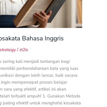
Kosakata Bahasa Inggris
 strategy
/
zt2ic
s sering kali menjadi tantangan bagi
 memiliki perbendaharaan kata yang luas
unikasi dengan lebih lancar, baik secara
a ingin mempercepat proses belajar
cara yang efektif, artikel ini akan
 telah terbukti ampuh! 1. Gunakan Metode
g paling efektif untuk menghafal kosakata