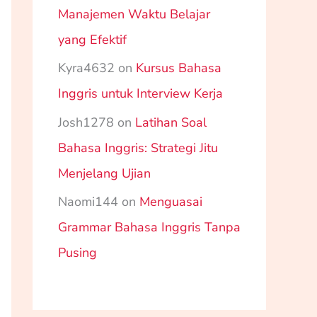
Manajemen Waktu Belajar
yang Efektif
Kyra4632
on
Kursus Bahasa
Inggris untuk Interview Kerja
Josh1278
on
Latihan Soal
Bahasa Inggris: Strategi Jitu
Menjelang Ujian
Naomi144
on
Menguasai
Grammar Bahasa Inggris Tanpa
Pusing