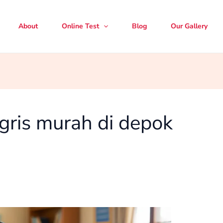
About
Online Test
Blog
Our Gallery
gris murah di depok