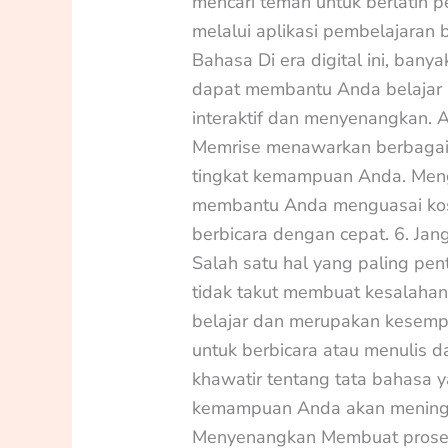
mencari teman untuk berlatih 
melalui aplikasi pembelajaran 
Bahasa Di era digital ini, ban
dapat membantu Anda belajar 
interaktif dan menyenangkan. A
Memrise menawarkan berbagai 
tingkat kemampuan Anda. Mengg
membantu Anda menguasai kosa
berbicara dengan cepat. 6. Ja
Salah satu hal yang paling pen
tidak takut membuat kesalahan
belajar dan merupakan kesempa
untuk berbicara atau menulis d
khawatir tentang tata bahasa y
kemampuan Anda akan meningka
Menyenangkan Membuat proses