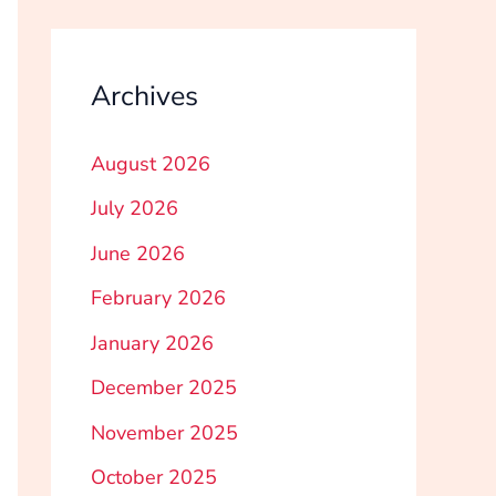
Archives
August 2026
July 2026
June 2026
February 2026
January 2026
December 2025
November 2025
October 2025