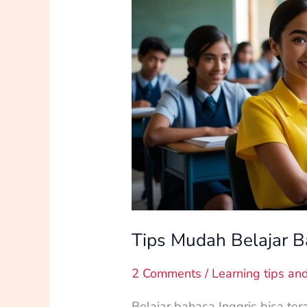
Mudah
Belajar
Bahasa
Inggris
untuk
Pemula
Tips Mudah Belajar B
2 Comments
/
Learning tips an
Belajar bahasa Inggris bisa te