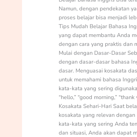
Namun, dengan pendekatan yan
proses belajar bisa menjadi leb
Tips Mudah Belajar Bahasa Ingg
yang dapat membantu Anda mem
dengan cara yang praktis dan 
Mulai dengan Dasar-Dasar Seb
dengan dasar-dasar bahasa Ingg
dasar. Menguasai kosakata das
untuk memahami bahasa Inggris
kata-kata yang sering digunaka
“hello,” “good morning,” “thank
Kosakata Sehari-Hari Saat bela
kosakata yang relevan dengan 
kata-kata yang sering Anda te
dan situasi, Anda akan dapa