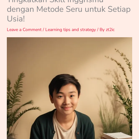
dengan Metode Seru untuk Setiap
Usia!
Leave a Comment
/
Learning tips and strategy
/ By
zt2ic