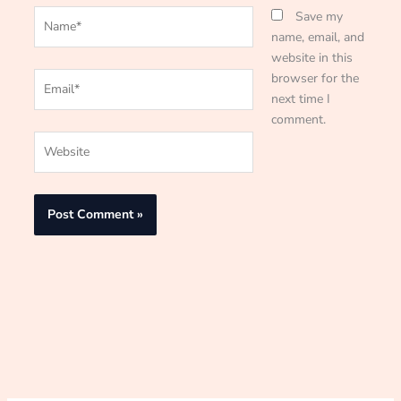
Name*
Save my
name, email, and
website in this
Email*
browser for the
next time I
comment.
Website