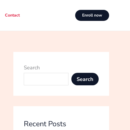
Contact
Enroll now
Search
Search
Recent Posts