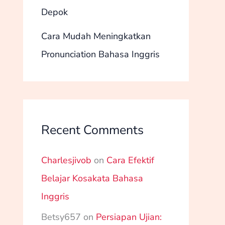
Depok
Cara Mudah Meningkatkan
Pronunciation Bahasa Inggris
Recent Comments
Charlesjivob
on
Cara Efektif
Belajar Kosakata Bahasa
Inggris
Betsy657
on
Persiapan Ujian: