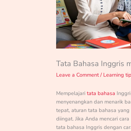
Tata Bahasa Inggris
Leave a Comment
/
Learning ti
Mempelajari
tata bahasa
Inggr
menyenangkan dan menarik ba
tepat, aturan tata bahasa yan
diingat. Jika Anda mencari ca
tata bahasa Inggris dengan car