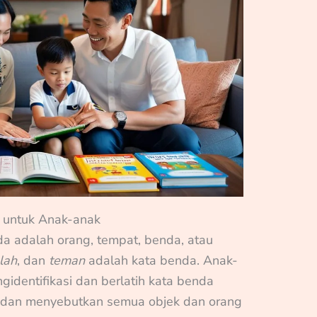
 untuk Anak-anak
da adalah orang, tempat, benda, atau
lah
, dan
teman
adalah kata benda. Anak-
dentifikasi dan berlatih kata benda
a dan menyebutkan semua objek dan orang