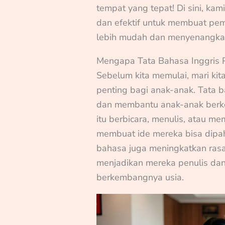
tempat yang tepat! Di sini, ka
dan efektif untuk membuat pem
lebih mudah dan menyenangkan
Mengapa Tata Bahasa Inggris 
Sebelum kita memulai, mari ki
penting bagi anak-anak. Tata b
dan membantu anak-anak berko
itu berbicara, menulis, atau m
membuat ide mereka bisa dipa
bahasa juga meningkatkan rasa 
menjadikan mereka penulis dan 
berkembangnya usia.