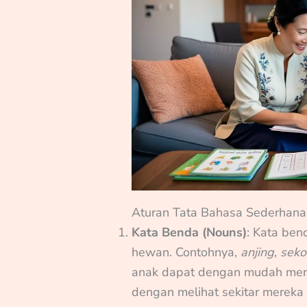
Aturan Tata Bahasa Sederhana
Kata Benda (Nouns)
: Kata ben
hewan. Contohnya,
anjing
,
seko
anak dapat dengan mudah mengi
dengan melihat sekitar merek