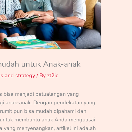
 mudah untuk Anak-anak
ps and strategy
/ By
zt2ic
is bisa menjadi petualangan yang
gi anak-anak. Dengan pendekatan yang
g rumit pun bisa mudah dipahami dan
ra untuk membantu anak Anda menguasai
a yang menyenangkan, artikel ini adalah