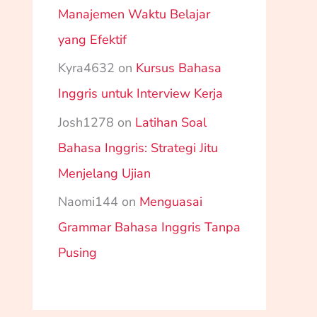
Manajemen Waktu Belajar
yang Efektif
Kyra4632
on
Kursus Bahasa
Inggris untuk Interview Kerja
Josh1278
on
Latihan Soal
Bahasa Inggris: Strategi Jitu
Menjelang Ujian
Naomi144
on
Menguasai
Grammar Bahasa Inggris Tanpa
Pusing