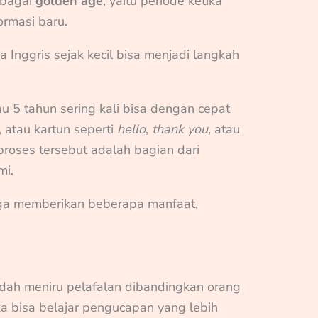
sebagai
golden age
, yaitu periode ketika
ormasi baru.
 Inggris sejak kecil bisa menjadi langkah
au 5 tahun sering kali bisa dengan cepat
, atau kartun seperti
hello
,
thank you
, atau
 proses tersebut adalah bagian dari
mi.
 juga memberikan beberapa manfaat,
dah meniru pelafalan dibandingkan orang
a bisa belajar pengucapan yang lebih